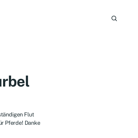
rbel
ständigen Flut
ür Pferde! Danke