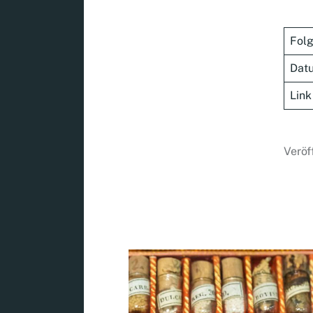
Fol
Dat
Link
Veröf