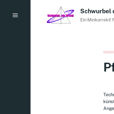
Schwurbel 
Ein Minkorrekt! 
P
Techn
künst
Ange