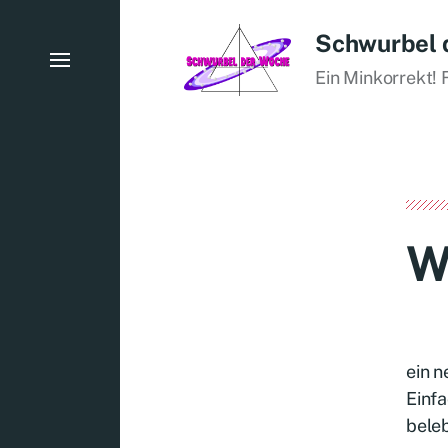
Schwurbel 
Ein Minkorrekt! 
W
ein n
Einf
bele