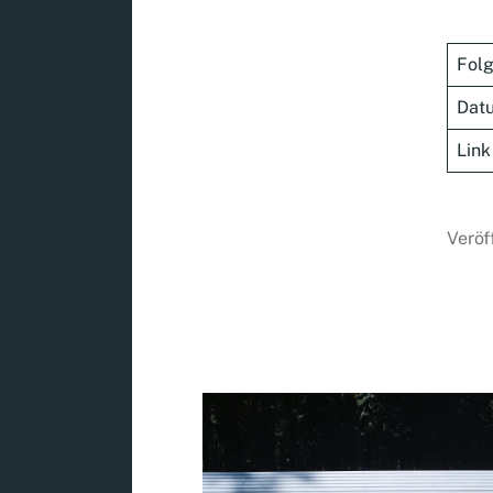
Fol
Dat
Link
Veröf