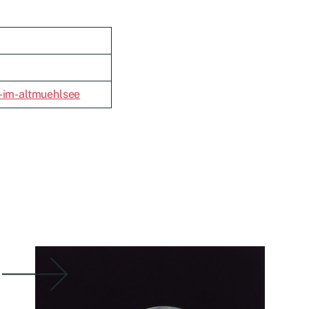
-im-altmuehlsee